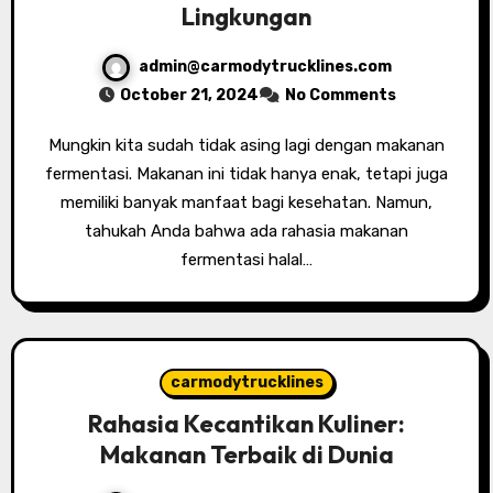
Lingkungan
admin@carmodytrucklines.com
October 21, 2024
No Comments
Mungkin kita sudah tidak asing lagi dengan makanan
fermentasi. Makanan ini tidak hanya enak, tetapi juga
memiliki banyak manfaat bagi kesehatan. Namun,
tahukah Anda bahwa ada rahasia makanan
fermentasi halal…
carmodytrucklines
Rahasia Kecantikan Kuliner:
Makanan Terbaik di Dunia