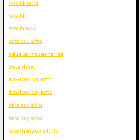
toto hk lotto
toto hk
toto macau
data sdy lotto
keluaran macau hari ini
Data Macau
live draw sdy lotto
live draw sdy lotto
data sdy lotto
data sdy lotto
togel hongkong lotto