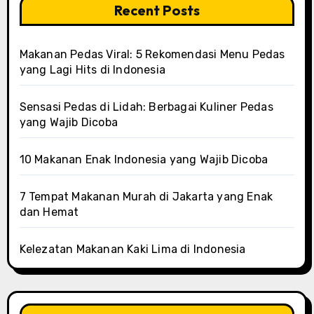
Recent Posts
Makanan Pedas Viral: 5 Rekomendasi Menu Pedas
yang Lagi Hits di Indonesia
Sensasi Pedas di Lidah: Berbagai Kuliner Pedas
yang Wajib Dicoba
10 Makanan Enak Indonesia yang Wajib Dicoba
7 Tempat Makanan Murah di Jakarta yang Enak
dan Hemat
Kelezatan Makanan Kaki Lima di Indonesia