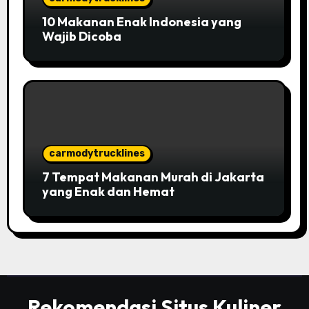
10 Makanan Enak Indonesia yang
Wajib Dicoba
carmodytrucklines
7 Tempat Makanan Murah di Jakarta
yang Enak dan Hemat
Rekomendasi Situs Kuliner