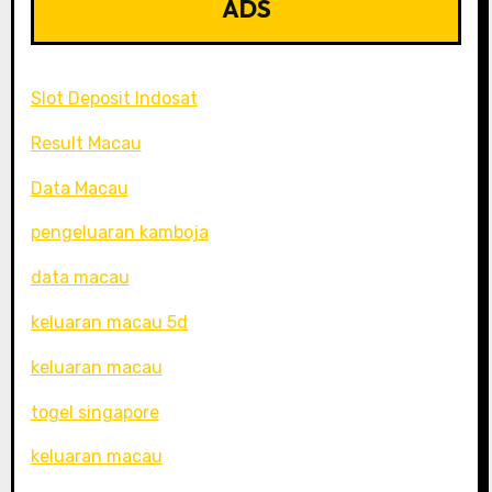
ADS
Slot Deposit Indosat
Result Macau
Data Macau
pengeluaran kamboja
data macau
keluaran macau 5d
keluaran macau
togel singapore
keluaran macau