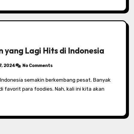
ang Lagi Hits di Indonesia
7, 2024
No Comments
avorit para foodies. Nah, kali ini kita akan