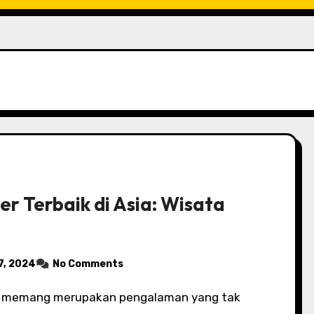
er Terbaik di Asia: Wisata
7, 2024
No Comments