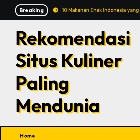
Skip
Breaking
ajib Dicoba
10 Makanan Enak Indonesia yang Wajib Di
to
content
Rekomendasi
Situs Kuliner
Paling
Mendunia
Home