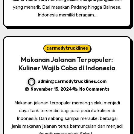
yang menarik. Dari masakan Padang hingga Balinese,
Indonesia memiliki beragam…
carmodytrucklines
Makanan Jalanan Terpopuler:
Kuliner Wajib Coba di Indonesia
admin@carmodytrucklines.com
November 15, 2024
No Comments
Makanan jalanan terpopuler memang selalu menjadi
daya tarik tersendiri bagi para pecinta kuliner di
Indonesia. Dari sabang sampai merauke, berbagai
jenis makanan jalanan terus bermunculan dan menjadi