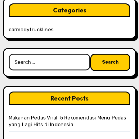
Categories
carmodytrucklines
Search
for:
Recent Posts
Makanan Pedas Viral: 5 Rekomendasi Menu Pedas
yang Lagi Hits di Indonesia