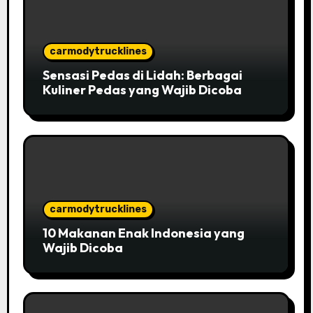
carmodytrucklines
Sensasi Pedas di Lidah: Berbagai
Kuliner Pedas yang Wajib Dicoba
carmodytrucklines
10 Makanan Enak Indonesia yang
Wajib Dicoba