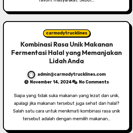
favorit masyarakat. Sebut…
carmodytrucklines
Kombinasi Rasa Unik Makanan
Fermentasi Halal yang Memanjakan
Lidah Anda
admin@carmodytrucklines.com
November 14, 2024
No Comments
Siapa yang tidak suka makanan yang lezat dan unik,
apalagi jika makanan tersebut juga sehat dan halal?
Salah satu cara untuk menikmati kombinasi rasa unik
tersebut adalah dengan memilih makanan…