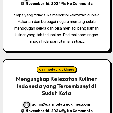
November 16, 2024
No Comments
Siapa yang tidak suka mencicipi kelezatan dunia?
Makanan dari berbagai negara memang selalu
menggugah selera dan bisa menjadi pengalaman
kuliner yang tak terlupakan. Dari makanan ringan
hingga hidangan utama, setiap…
carmodytrucklines
Mengungkap Kelezatan Kuliner
Indonesia yang Tersembunyi di
Sudut Kota
admin@carmodytrucklines.com
November 16, 2024
No Comments