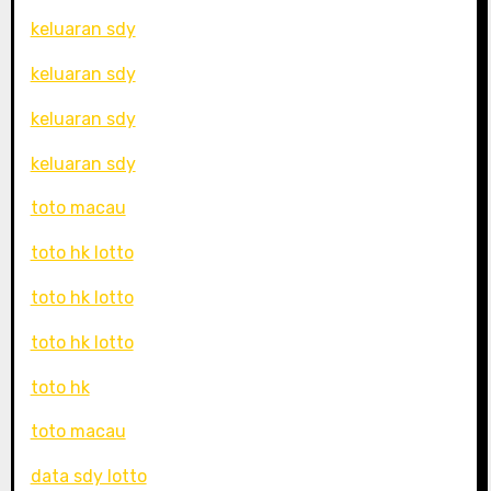
keluaran sdy
keluaran sdy
keluaran sdy
keluaran sdy
toto macau
toto hk lotto
toto hk lotto
toto hk lotto
toto hk
toto macau
data sdy lotto