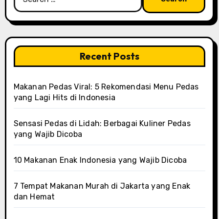
for:
Recent Posts
Makanan Pedas Viral: 5 Rekomendasi Menu Pedas
yang Lagi Hits di Indonesia
Sensasi Pedas di Lidah: Berbagai Kuliner Pedas
yang Wajib Dicoba
10 Makanan Enak Indonesia yang Wajib Dicoba
7 Tempat Makanan Murah di Jakarta yang Enak
dan Hemat