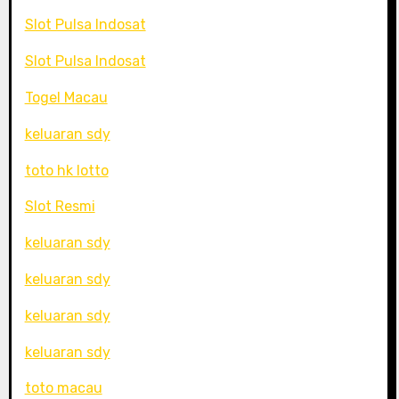
Slot Pulsa Indosat
Slot Pulsa Indosat
Togel Macau
keluaran sdy
toto hk lotto
Slot Resmi
keluaran sdy
keluaran sdy
keluaran sdy
keluaran sdy
toto macau