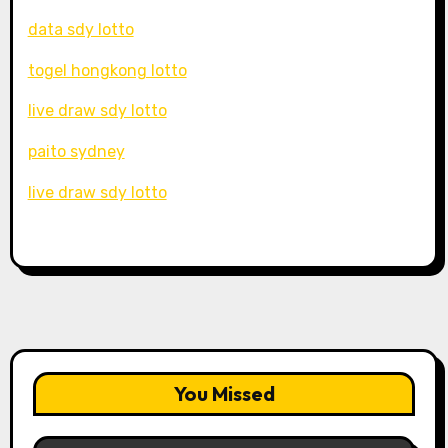
data sdy lotto
togel hongkong lotto
live draw sdy lotto
paito sydney
live draw sdy lotto
You Missed