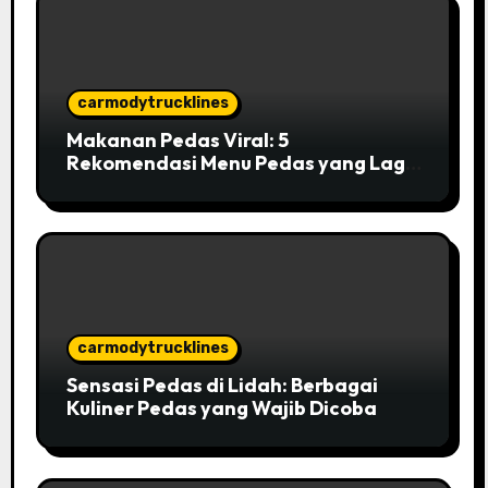
carmodytrucklines
Makanan Pedas Viral: 5
Rekomendasi Menu Pedas yang Lagi
Hits di Indonesia
carmodytrucklines
Sensasi Pedas di Lidah: Berbagai
Kuliner Pedas yang Wajib Dicoba