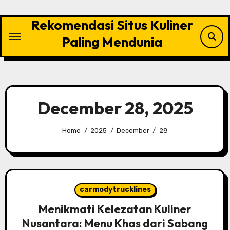
Skip
to
Rekomendasi Situs Kuliner
content
Paling Mendunia
December 28, 2025
Home
2025
December
28
carmodytrucklines
Menikmati Kelezatan Kuliner
Nusantara: Menu Khas dari Sabang