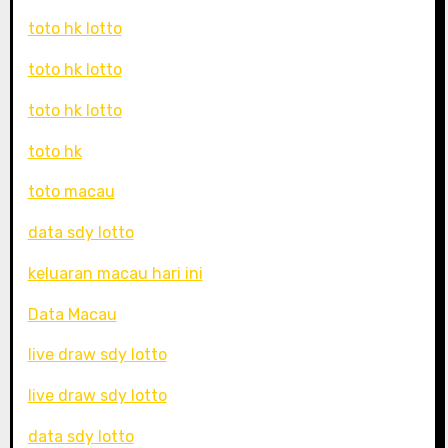
toto hk lotto
toto hk lotto
toto hk lotto
toto hk
toto macau
data sdy lotto
keluaran macau hari ini
Data Macau
live draw sdy lotto
live draw sdy lotto
data sdy lotto