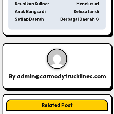
o
Keunikan Kuliner
Menelusuri
s
Anak Bangsa di
Kelezatan di
Setiap Daerah
Berbagai Daerah
t
n
a
v
i
g
By
admin@carmodytrucklines.com
a
t
i
Related Post