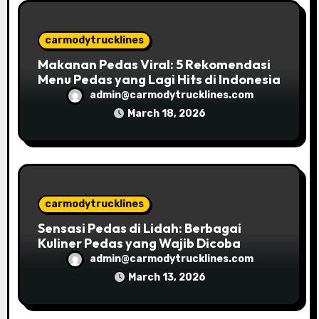
o
n
carmodytrucklines
Makanan Pedas Viral: 5 Rekomendasi
Menu Pedas yang Lagi Hits di Indonesia
admin@carmodytrucklines.com
March 18, 2026
carmodytrucklines
Sensasi Pedas di Lidah: Berbagai
Kuliner Pedas yang Wajib Dicoba
admin@carmodytrucklines.com
March 13, 2026