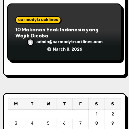
carmodytrucklines
10 Makanan Enak Indonesia yang
Wajib Dicoba
admin@carmodytrucklines.com
March 8, 2026
M
T
W
T
F
S
S
1
2
3
4
5
6
7
8
9