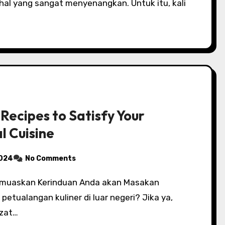
al yang sangat menyenangkan. Untuk itu, kali
Recipes to Satisfy Your
l Cuisine
2024
No Comments
etualangan kuliner di luar negeri? Jika ya,
ezat…