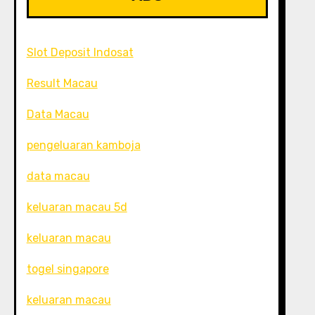
Slot Deposit Indosat
Result Macau
Data Macau
pengeluaran kamboja
data macau
keluaran macau 5d
keluaran macau
togel singapore
keluaran macau