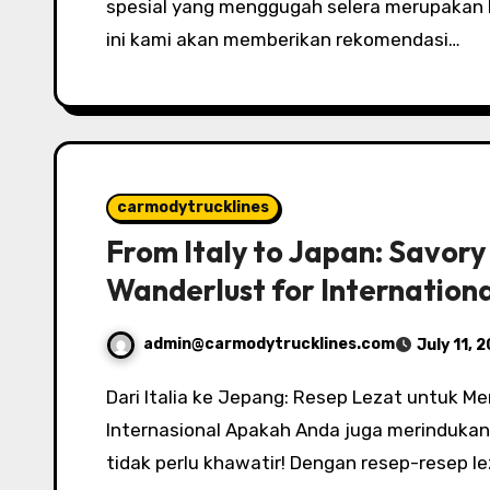
spesial yang menggugah selera merupakan h
ini kami akan memberikan rekomendasi…
carmodytrucklines
From Italy to Japan: Savory 
Wanderlust for Internationa
admin@carmodytrucklines.com
July 11, 
Dari Italia ke Jepang: Resep Lezat untuk Memuaskan Kerinduan Anda akan Masakan
Internasional Apakah Anda juga merindukan p
tidak perlu khawatir! Dengan resep-resep l