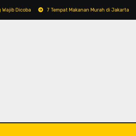
icoba
7 Tempat Makanan Murah di Jakarta yang Enak