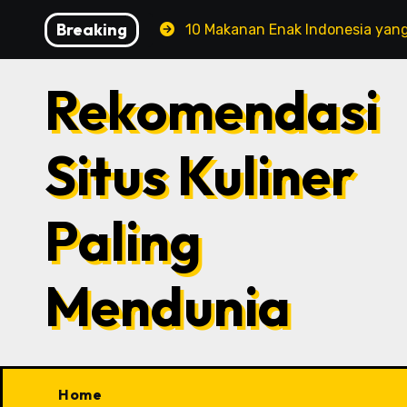
Skip
Breaking
Wajib Dicoba
10 Makanan Enak Indonesia yang Wajib D
to
content
Rekomendasi
Situs Kuliner
Paling
Mendunia
Home