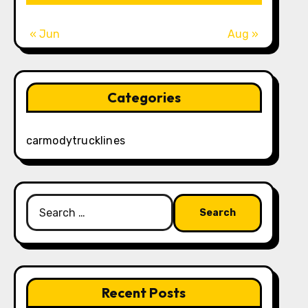
« Jun
Aug »
Categories
carmodytrucklines
Search
for:
Recent Posts