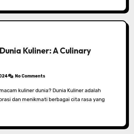
Dunia Kuliner: A Culinary
2024
No Comments
rasi dan menikmati berbagai cita rasa yang